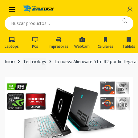
Skip
Skip
to
to
navigation
content
Buscar
por:
Laptops
PCs
Impresoras
WebCam
Celulares
Tablets
Inicio
Technology
La nueva Alienware 51m R2 por fin llega a P