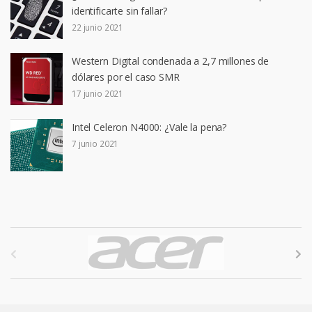
identificarte sin fallar?
22 junio 2021
Western Digital condenada a 2,7 millones de
dólares por el caso SMR
17 junio 2021
Intel Celeron N4000: ¿Vale la pena?
7 junio 2021
B
r
a