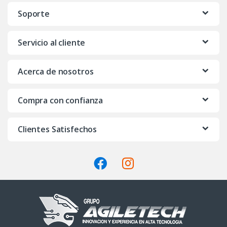
n
Soporte
d
Servicio al cliente
s
C
Acerca de nosotros
a
Compra con confianza
r
o
Clientes Satisfechos
u
s
e
l