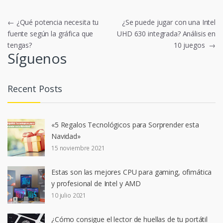
Navegación
←
¿Qué potencia necesita tu
¿Se puede jugar con una Intel
fuente según la gráfica que
UHD 630 integrada? Análisis en
de
tengas?
10 juegos
→
entradas
Síguenos
Recent Posts
«5 Regalos Tecnológicos para Sorprender esta
Navidad»
15 noviembre 2021
Estas son las mejores CPU para gaming, ofimática
y profesional de Intel y AMD
10 julio 2021
¿Cómo consigue el lector de huellas de tu portátil