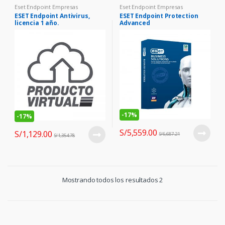
Eset Endpoint Empresas
Eset Endpoint Empresas
ESET Endpoint Antivirus,
ESET Endpoint Protection
licencia 1 año.
Advanced
-
17%
-
17%
S/
5,559.00
S/
1,129.00
S/
6,687.21
S/
1,354.78
Mostrando todos los resultados 2