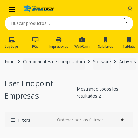
Skip
Skip
to
to
navigation
content
Buscar
por:
Laptops
PCs
Impresoras
WebCam
Celulares
Tablets
Inicio
Componentes de computadora
Software
Antivirus
Eset Endpoint
Mostrando todos los
Empresas
resultados 2
Filters