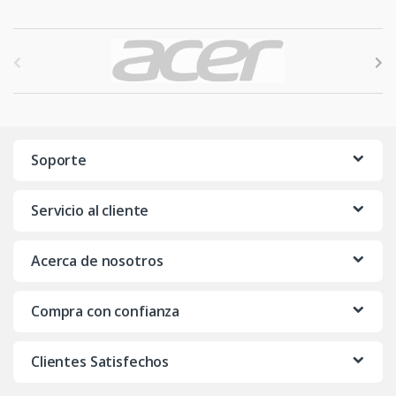
B
r
a
n
Soporte
d
Servicio al cliente
s
C
Acerca de nosotros
a
Compra con confianza
r
o
Clientes Satisfechos