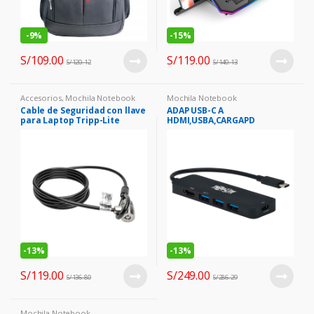
-
9%
-
15%
S/
109.00
S/
119.00
S/
120.12
S/
140.13
Accesorios
,
Mochila Notebook
Mochila Notebook
Cable de Seguridad con llave
ADAP USB-C A
para Laptop Tripp-Lite
HDMI,USBA,CARGAPD
SEC6K, 1.83 m, negro.
-
13%
-
13%
S/
119.00
S/
249.00
S/
136.80
S/
286.29
Mochila Notebook