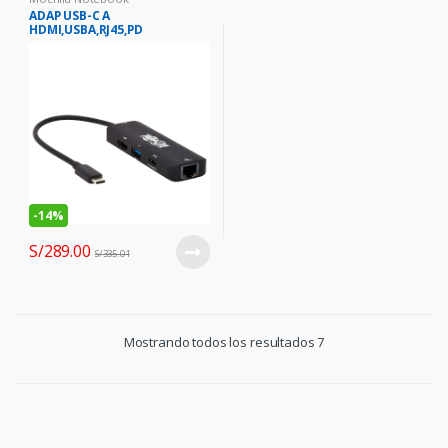
ADAP USB-C A
HDMI,USBA,RJ45,PD
-
14%
S/
289.00
S/
335.01
Mostrando todos los resultados 7