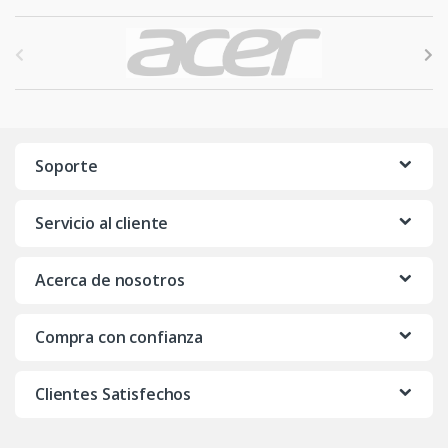
B
r
a
n
Soporte
d
Servicio al cliente
s
C
Acerca de nosotros
a
Compra con confianza
r
o
Clientes Satisfechos
u