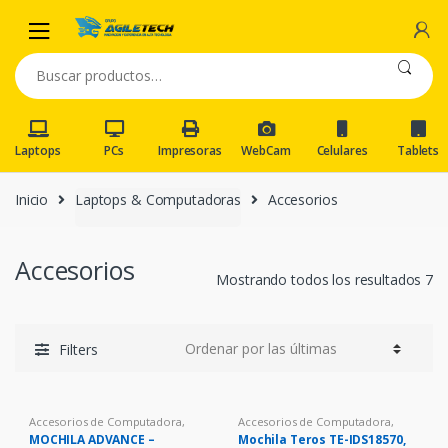
Skip
Skip
to
to
navigation
content
Buscar
por:
Laptops
PCs
Impresoras
WebCam
Celulares
Tablets
Inicio
Laptops & Computadoras
Accesorios
Accesorios
Mostrando todos los resultados 7
Filters
Accesorios de Computadora
,
Accesorios de Computadora
,
Mochila Notebook
Mochila Notebook
MOCHILA ADVANCE –
Mochila Teros TE-IDS18570,