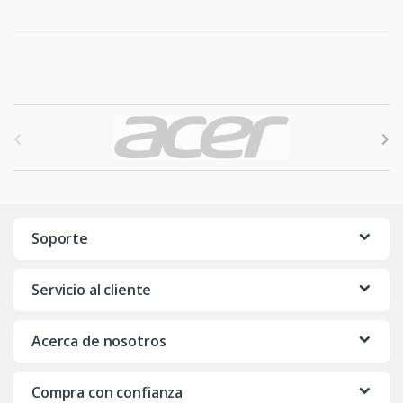
B
r
a
n
Soporte
d
Servicio al cliente
s
C
Acerca de nosotros
a
Compra con confianza