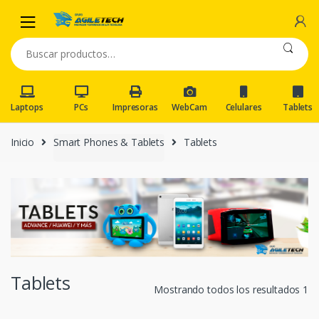
Skip
Skip
to
to
navigation
content
Buscar
por:
Laptops
PCs
Impresoras
WebCam
Celulares
Tablets
Inicio
Smart Phones & Tablets
Tablets
Tablets
Mostrando todos los resultados 1