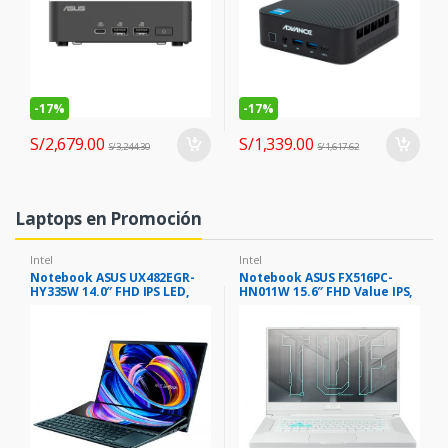
-
17%
-
17%
S/
2,679.00
S/
1,339.00
S/
3,244.30
S/
1,617.62
Laptops en Promoción
Intel
Intel
Notebook ASUS UX482EGR-
Notebook ASUS FX516PC-
HY335W 14.0″ FHD IPS LED,
HN011W 15.6″ FHD Value IPS,
Core i7-1195G7 3.0 / 4.8GHz,
Core i5-11300H 3.10 / 4.4GHz,
16GB LPDDR4X
8GB DDR4