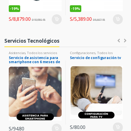
-
19%
-
19%
S/
8,879.00
S/
5,389.00
S/
10,985.18
S/
6,667.18
Servicios Tecnológicos
Asistencias
,
Todos los servicios
Configuraciones
,
Todos los
servicios
Servicio de asistencia para
Servicio de configuración tv
smartphone con 6 meses de
cobertura
S/
80.00
S/
94.80