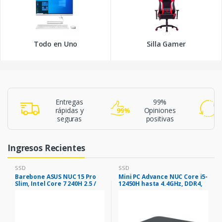
Todo en Uno
Silla Gamer
Entregas
99%
rápidas y
Opiniones
seguras
positivas
Ingresos Recientes
SSD
SSD
Barebone ASUS NUC 15 Pro
Mini PC Advance NUC Core i5-
Slim, Intel Core 7 240H 2.5 /
12450H hasta 4.4GHz, DDR4,
5.2GHz/10C/16T/24MB Smart
HDMI, DP, USB 3.0, BT
Cache