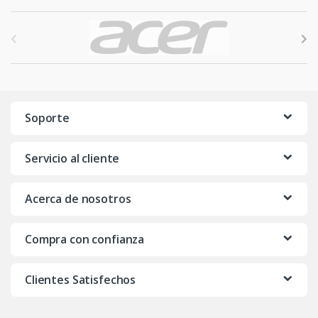
B
r
a
n
Soporte
d
Servicio al cliente
s
C
Acerca de nosotros
a
Compra con confianza
r
o
Clientes Satisfechos
u