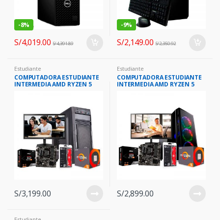
-
8%
-
9%
S/
4,019.00
S/
2,149.00
S/
4,391.89
S/
2,350.92
Estudiante
Estudiante
COMPUTADORA ESTUDIANTE
COMPUTADORA ESTUDIANTE
INTERMEDIA AMD RYZEN 5
INTERMEDIA AMD RYZEN 5
2600 8GB 1TB T.VIDEO GTX
2600 8GB 1TB + 120GB
1050TI 4GB 19.5″ HD
T.VIDEO GT 1030 2GB 19.5″ HD
S/
3,199.00
S/
2,899.00
Estudiante