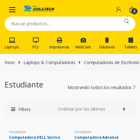
Skip
Skip
to
to
0
navigation
content
Buscar
por:
Laptops
PCs
Impresoras
WebCam
Celulares
Tablets
Inicio
Laptops & Computadoras
Computadoras de Escritorio
Estudiante
Mostrando todos los resultados 7
Filters
Estudiante
Estudiante
Computadora DELL Vostro
Computadora Advance