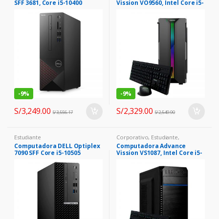
SFF 3681, Core i5-10400
Vission VO9560, Intel Core i5-
2.90GHz, 8GB DDR4, 1TB SATA
12400 2.50GHz, 8GB DDR4, 1TB
3.5″ 7200 rpm.
SATA
-
9%
-
9%
S/
3,249.00
S/
2,329.00
S/
3,556.17
S/
2,549.90
Estudiante
Corporativo
,
Estudiante
,
Ingeniería y/o Diseño
Computadora DELL Optiplex
Computadora Advance
7090 SFF Core i5-10505
Vission VS1087, Intel Core i5-
3.2/4.6GHz 8GB DDR4 1TB
10400T 2.00GHz, 8GB DDR4,
SATA 3.5″ 7200rpm
1TB SATA