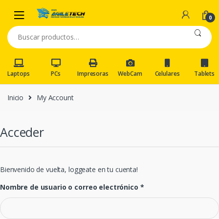
Skip
Skip
to
to
0
navigation
content
Buscar
por:
Laptops
PCs
Impresoras
WebCam
Celulares
Tablets
Inicio
My Account
Acceder
Bienvenido de vuelta, loggeate en tu cuenta!
Nombre de usuario o correo electrónico
*