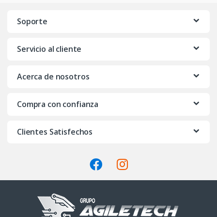
n
Soporte
d
Servicio al cliente
s
C
Acerca de nosotros
a
Compra con confianza
r
o
Clientes Satisfechos
u
s
e
l