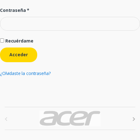
Contraseña
*
Recuérdame
Acceder
¿Olvidaste la contraseña?
B
r
a