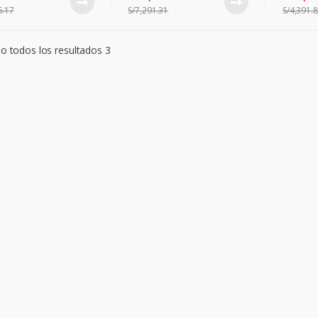
6.17
S/
7,291.31
S/
4,391.
 todos los resultados 3