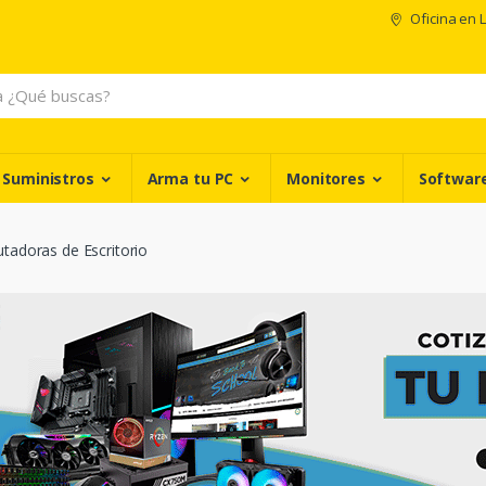
Oficina en 
 Suministros
Arma tu PC
Monitores
Softwar
adoras de Escritorio