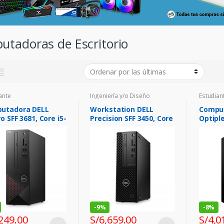
utadoras de Escritorio
ante
Ingeniería y/o Diseño
Estudian
utadora DELL
Workstation DELL
Compu
o SFF 3681, Core i5-
Precision SFF 3450, Core
Optiple
 2.90GHz, 8GB
i7-11700 4.90GHz, 16GB
i5-1050
, 1TB SATA 3.5″
DDR4, 1TB SATA
DDR4 1
 rpm.
7200rpm.
7200r
-
9%
-
8%
249.00
S/
6,659.00
S/
4,0