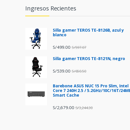
n
Ingresos Recientes
d
s
Silla gamer TEROS TE-8126B, azul y
blanco
C
S/
499.00
S/
597.07
a
Silla gamer TEROS TE-8121N, negro
r
S/
539.00
S/
650.50
o
Barebone ASUS NUC 15 Pro Slim, Intel
u
Core 7 240H 2.5 / 5.2GHz/10C/16T/24M
Smart Cache
s
S/
2,679.00
S/
3,244.30
e
l