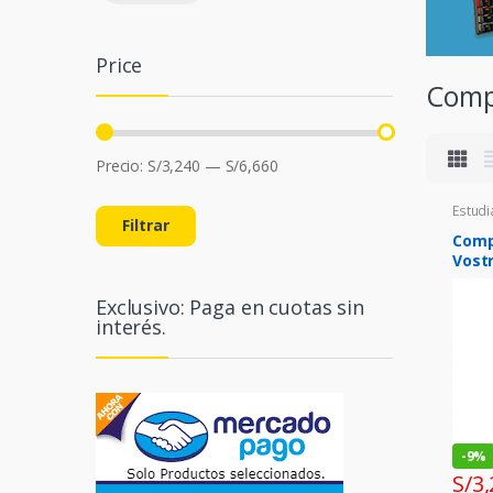
Price
Comp
Precio:
S/3,240
—
S/6,660
Estudi
Filtrar
Comp
Vostr
10400
DDR4
Exclusivo: Paga en cuotas sin
7200
interés.
-
9%
S/
3,