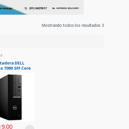
Mostrando todos los resultados 3
te
tadora DELL
x 7090 SFF Core
5 3.2/4.6GHz 8GB
TB SATA 3.5″
pm
19.00