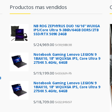
Productos mas vendidos
NB ROG ZEPHYRUS DUO 16/16" WUXGA
IPS/Core Ultra 9-386h/64GB DDR5/2TB
SSD/RTX 5090 24GB
S/
24,969.00
S/
30,588.38
Notebook Gaming Lenovo LEGION 9
18IAX10, 18" WQUXGA IPS, Core Ultra 9
275HX 5.4GHz, 64GB
S/
19,199.00
S/
23,521.75
B
Notebook Gaming Lenovo LEGION 9
18IAX10, 18" WQUXGA IPS, Core Ultra 9
275HX 5.4GHz, 64GB
S/
18,709.00
S/
22,919.57