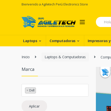
Skip
Skip
Bienvenido a Agiletech Perú Electronics Store
to
to
navigation
content
Search
for:
Laptops
Computadoras
Impresoras y
Inicio
Laptops & Computadoras
Comput
Marca
×
Dell
Aplicar