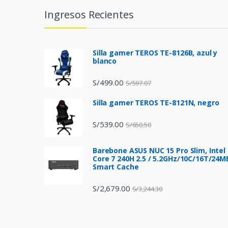
n
Ingresos Recientes
d
s
Silla gamer TEROS TE-8126B, azul y
blanco
C
S/
499.00
S/
597.07
a
Silla gamer TEROS TE-8121N, negro
r
S/
539.00
S/
650.50
o
Barebone ASUS NUC 15 Pro Slim, Intel
u
Core 7 240H 2.5 / 5.2GHz/10C/16T/24M
Smart Cache
s
S/
2,679.00
S/
3,244.30
e
l