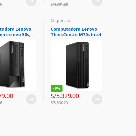
60
S/
4,391.89
Corporativo
tadora Lenovo
Computadora Lenovo
entre neo 50s,
ThinkCentre M70s Intel
-12100, 4C,
Core i7-10700 2.9 /
.30GHz, 8GB DDR4-
4.8GHz, 8GB DDR4, SFF
Hz
(8.2L)
-
9%
79.00
S/
5,329.00
36
S/
5,830.23