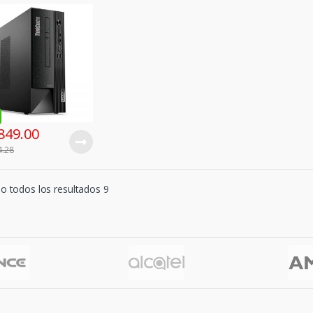
i5-12400 6C,
4.40 GHz 8GB DDR4-
 MHz
849.00
4.28
 todos los resultados 9