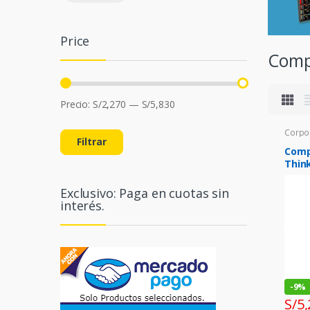
Price
Comp
Precio:
S/2,270
—
S/5,830
Corpo
Filtrar
Comp
Thin
Intel
/ 4.
Exclusivo: Paga en cuotas sin
MHz
interés.
-
9%
S/
5,