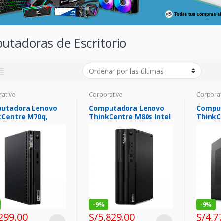
utadoras de Escritorio
rativo
Corporativo
Corporat
utadora Lenovo
Computadora Lenovo
Compu
kCentre M70q,
ThinkCentre M80s Intel
ThinkC
 Core i7-10700T 2.0
Core i7-10700 2.9 /
Core i7
5GHz 8GB DDR4-2933
4.8GHz 16GB DDR4-2933
1.60/4
MHz
3200 M
-
9%
-
9%
299.00
S/
5,829.00
S/
4,7