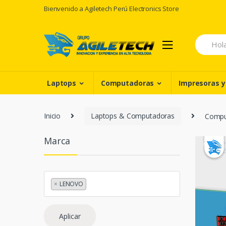
Skip
Skip
Bienvenido a Agiletech Perú Electronics Store
to
to
navigation
content
Search
for:
Laptops
Computadoras
Impresoras y
Inicio
Laptops & Computadoras
Comput
Marca
×
LENOVO
Aplicar