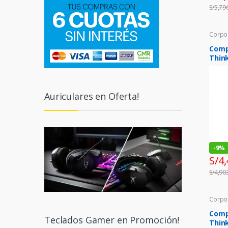
S/
5,79
Corpo
Comp
Thin
Core 
4.3GH
(8.2L
Auriculares en Oferta!
-
9%
S/
4,
S/
4,90
Corpo
Comp
Teclados Gamer en Promoción!
Thin