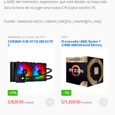
y AMD del momento, esperamos que este listado os haya sido
útil a la hora de escoger una nueva CPU para vuestro PC.
Fuente: Hardzone.es[/vc_column_text][/vc_column][/vc_row]
Adaptador y Cooler de CPU
,
Intel
Cooler
CORSAIR ICUE H115I 280 ELITE
Procesador AMD Ryzen 7
C
2700X AMD50 Gold Edition,
3.7GHz / (4.3GHz Max Boost),
Socket AM4.
-
17%
-
7%
S/
829.00
S/
1,309.00
S/
994.39
S/
1,401.81