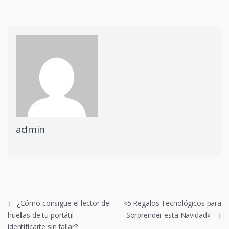
admin
Navegación
←
¿Cómo consigue el lector de
«5 Regalos Tecnológicos para
huellas de tu portátil
Sorprender esta Navidad»
→
de
identificarte sin fallar?