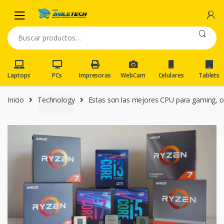
Skip
Skip
to
to
navigation
content
Buscar
por:
Laptops
PCs
Impresoras
WebCam
Celulares
Tablets
Inicio
Technology
Estas son las mejores CPU para gaming, of