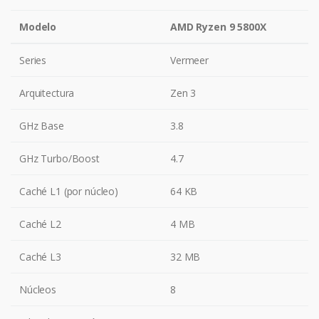
Modelo
AMD Ryzen 9 5800X
Series
Vermeer
Arquitectura
Zen 3
GHz Base
3.8
GHz Turbo/Boost
4.7
Caché L1 (por núcleo)
64 KB
Caché L2
4 MB
Caché L3
32 MB
Núcleos
8