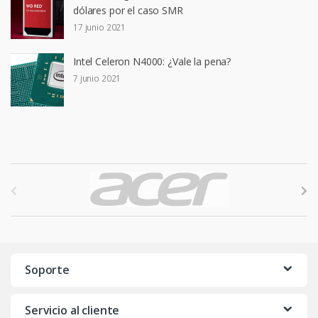
dólares por el caso SMR
17 junio 2021
Intel Celeron N4000: ¿Vale la pena?
7 junio 2021
B
r
a
n
Soporte
d
Servicio al cliente