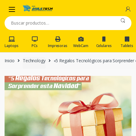
Skip
Skip
to
to
navigation
content
Buscar
por:
Laptops
PCs
Impresoras
WebCam
Celulares
Tablets
Inicio
Technology
«5 Regalos Tecnológicos para Sorprender 