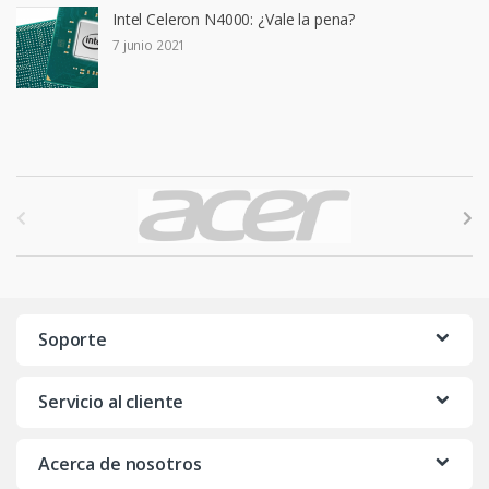
Intel Celeron N4000: ¿Vale la pena?
7 junio 2021
B
r
a
n
Soporte
d
Servicio al cliente
s
C
Acerca de nosotros