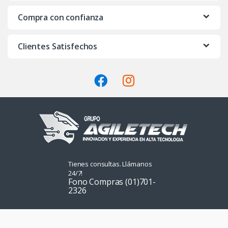
a
Compra con confianza
r
o
Clientes Satisfechos
u
s
e
l
Tienes consultas. Llámanos
24/7!
Fono Compras (01)701-
2326