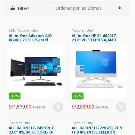
Filters
SSD
,
Todo en Uno
Todo en Uno
All-in-One Advance AIO
All-in-One HP 24-dd0017,
AI2410, 23.8″ IPS, Intel
23.8″ WLED FHD VA, AMD
Celeron N3350 1.1 GHz, 4GB
Ryzen 3 3250U, 2.6 / 3.5GHz,
DDR3,EmmC 64GB.
4GB DDR4
-
17%
-
17%
S/
1,519.00
S/
2,839.00
S/
1,821.95
S/
3,417.00
Todo en Uno
Todo en Uno
ALL-IN-ONE LG 24V50N-G
ALL-IN-ONE LG 22V280, 21.5″
23.8″ IPS, INTEL CORE-I3-
FHD IPS, INTEL CELERON