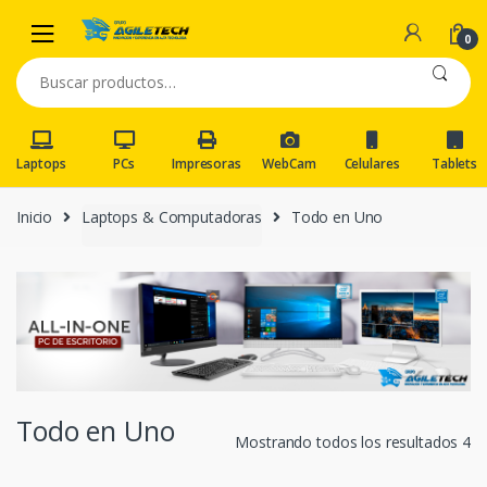
Skip
Skip
to
to
0
navigation
content
Buscar
por:
Laptops
PCs
Impresoras
WebCam
Celulares
Tablets
Inicio
Laptops & Computadoras
Todo en Uno
Todo en Uno
Mostrando todos los resultados 4