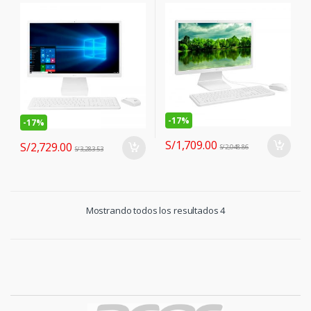
10110U 2.10GHZ, 4GB DDR4,
N4100 1.10GHZ, 4GB DDR4,
500GB SATA
500GB SATA.
-
17%
-
17%
S/
1,709.00
S/
2,729.00
S/
2,048.86
S/
3,283.53
Mostrando todos los resultados 4
B