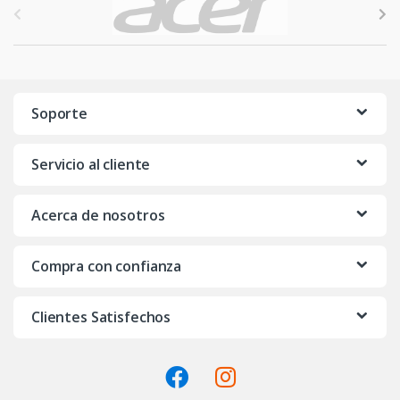
r
a
n
Soporte
d
Servicio al cliente
s
C
Acerca de nosotros
a
Compra con confianza
r
o
Clientes Satisfechos
u
s