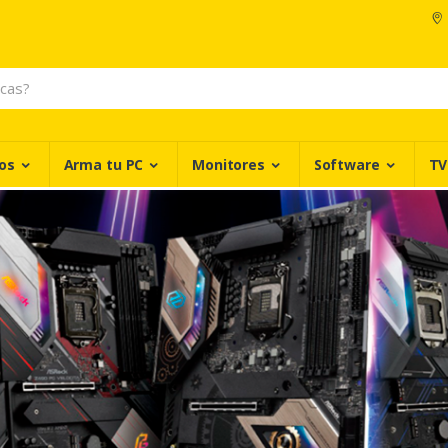
os
Arma tu PC
Monitores
Software
TV