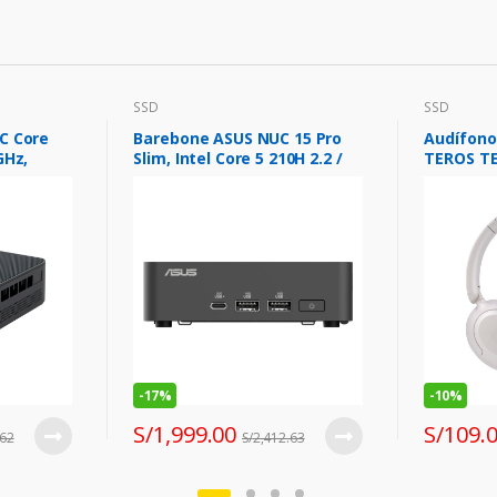
SSD
SSD
C Core
Barebone ASUS NUC 15 Pro
Audífono
GHz,
Slim, Intel Core 5 210H 2.2 /
TEROS TE
 3.0, BT
4.8GHz/8C/12T/12MB Smart
Natural 
Cache
-
17%
-
10%
S/
1,999.00
S/
109.
.62
S/
2,412.63