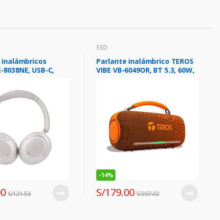
SSD
 inalámbricos
Parlante inalámbrico TEROS
-8038NE, USB-C,
VIBE VB-6049OR, BT 5.3, 60W,
Titanium
4000mAh, USB, Luces LED
-
14%
00
S/
179.00
S/
121.53
S/
207.02