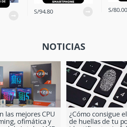
S/
80.0
S/
94.80
NOTICIAS
on las mejores CPU
¿Cómo consigue el
ming, ofimática y
de huellas de tu po