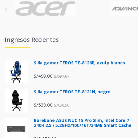
B
r
a
n
Ingresos Recientes
d
s
Silla gamer TEROS TE-8126B, azul y blanco
C
S/
499.00
S/
597.07
a
Silla gamer TEROS TE-8121N, negro
r
S/
539.00
S/
650.50
o
Barebone ASUS NUC 15 Pro Slim, Intel Core 7
u
240H 2.5 / 5.2GHz/10C/16T/24MB Smart Cache