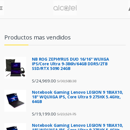
Productos mas vendidos
NB ROG ZEPHYRUS DUO 16/16" WUXGA
IPS/Core Ultra 9-386h/64GB DDR5/2TB
SSD/RTX 5090 24GB
S/
24,969.00
S/
30,588.38
Notebook Gaming Lenovo LEGION 9 18IAX10,
18" WQUXGA IPS, Core Ultra 9 275HX 5.4GHz,
64GB
S/
19,199.00
S/
23,521.75
Notebook Gaming Lenovo LEGION 9 18IAX10,
18" WQUXGA IPS, Core Ultra 9 275HX 5.4GHz,