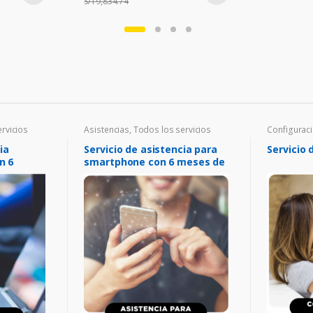
S/
19,834.74
rvicios
Asistencias
,
Todos los servicios
Configurac
servicios
ia
Servicio de asistencia para
Servicio 
n 6
smartphone con 6 meses de
a
cobertura