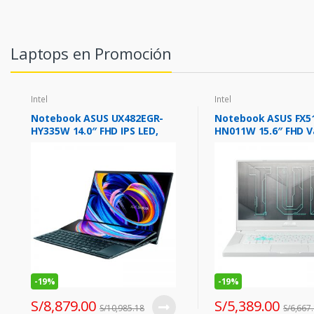
Laptops en Promoción
Intel
Intel
Notebook ASUS UX482EGR-
Notebook ASUS FX5
HY335W 14.0″ FHD IPS LED,
HN011W 15.6″ FHD Va
Core i7-1195G7 3.0 / 4.8GHz,
Core i5-11300H 3.10 
16GB LPDDR4X
8GB DDR4
-
19%
-
19%
S/
8,879.00
S/
5,389.00
S/
10,985.18
S/
6,667