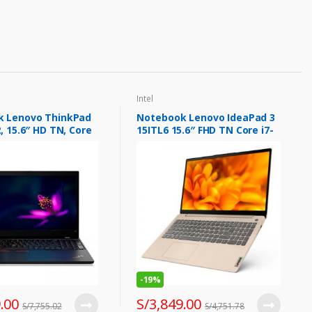
Intel
k Lenovo ThinkPad
Notebook Lenovo IdeaPad 3
, 15.6″ HD TN, Core
15ITL6 15.6″ FHD TN Core i7-
 2.8 / 4.7GHz 8GB
1165G7 2.8/4.7GHz, 16GB
00
DDR4-3200MHz
-
19%
.00
S/
3,849.00
S/
7,755.02
S/
4,751.78