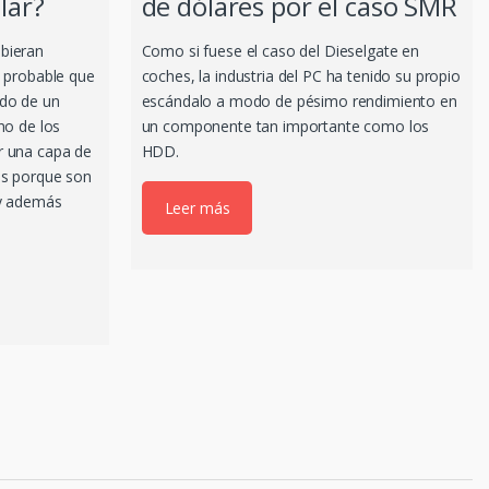
llar?
de dólares por el caso SMR
bieran
Como si fuese el caso del Dieselgate en
s probable que
coches, la industria del PC ha tenido su propio
ndo de un
escándalo a modo de pésimo rendimiento en
no de los
un componente tan importante como los
r una capa de
HDD.
os porque son
 y además
Leer más