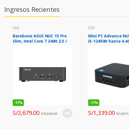
Ingresos Recientes
SSD
SSD
Barebone ASUS NUC 15 Pro
Mini PC Advance NU
Slim, Intel Core 7 240H 2.5 /
i5-12450H hasta 4.4
5.2GHz/10C/16T/24MB Smart
DDR4, HDMI, DP, USB
Cache
-
17%
-
17%
S/
2,679.00
S/
1,339.00
S/
3,244.30
S/
1,617