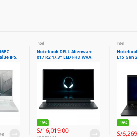
Intel
Intel
16PC-
Notebook DELL Alienware
Noteboo
lue IPS,
x17 R2 17.3″ LED FHD WVA,
L15 Gen 2
/ 4.4GHz,
Core i7-12700H 3.5/4.7GHz,
i7-1165G7
16GB LPDDR5
DDR4-32
-
19%
-
19%
S/
16,019.00
S/
6,269
.18