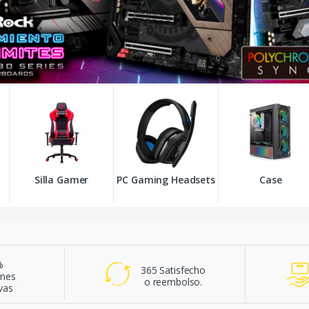
Silla Gamer
PC Gaming Headsets
Case
%
365 Satisfecho
ones
o reembolso.
ivas