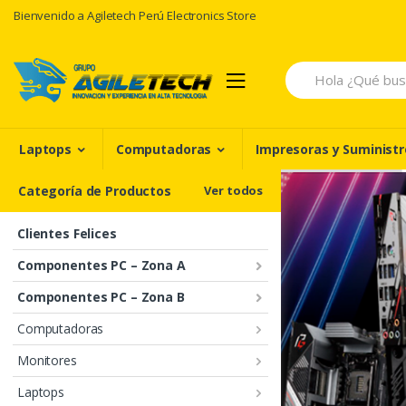
Skip
Skip
Bienvenido a Agiletech Perú Electronics Store
to
to
navigation
content
Search
for:
Laptops
Computadoras
Impresoras y Suministr
Categoría de Productos
Ver todos
Clientes Felices
Componentes PC – Zona A
Componentes PC – Zona B
Computadoras
Monitores
Laptops