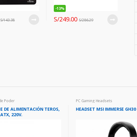
-
13%
S/
249.00
S/
143.38
S/
286.29
de Poder
PC Gaming Headsets
E DE ALIMENTACIÓN TEROS,
HEADSET MSI IMMERSE GH30
ATX, 220V.