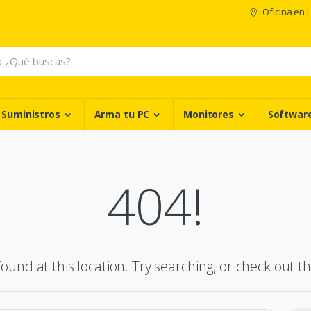
Oficina en 
 Suministros
Arma tu PC
Monitores
Softwar
404!
ound at this location. Try searching, or check out th