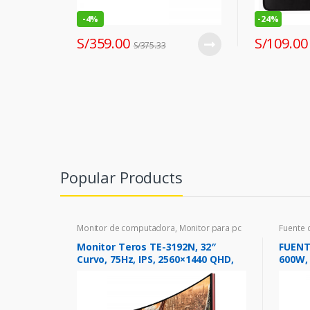
-
4%
-
24%
S/
359.00
S/
109.00
S/
375.33
Popular Products
Monitor de computadora
,
Monitor para pc
Fuente 
Monitor Teros TE-3192N, 32″
FUENT
Curvo, 75Hz, IPS, 2560×1440 QHD,
600W, 
HDMI / DisplayPort