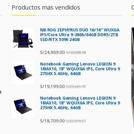
Productos mas vendidos
NB ROG ZEPHYRUS DUO 16/16" WUXGA
IPS/Core Ultra 9-386h/64GB DDR5/2TB
SSD/RTX 5090 24GB
S/
24,969.00
S/
30,588.38
Notebook Gaming Lenovo LEGION 9
18IAX10, 18" WQUXGA IPS, Core Ultra 9
275HX 5.4GHz, 64GB
S/
19,199.00
S/
23,521.75
B
Notebook Gaming Lenovo LEGION 9
18IAX10, 18" WQUXGA IPS, Core Ultra 9
275HX 5.4GHz, 64GB
S/
18,709.00
S/
22,919.57