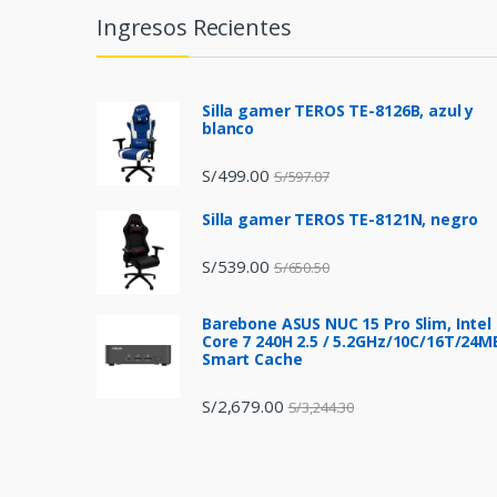
n
Ingresos Recientes
d
s
Silla gamer TEROS TE-8126B, azul y
blanco
C
S/
499.00
S/
597.07
a
Silla gamer TEROS TE-8121N, negro
r
S/
539.00
S/
650.50
o
Barebone ASUS NUC 15 Pro Slim, Intel
u
Core 7 240H 2.5 / 5.2GHz/10C/16T/24M
Smart Cache
s
S/
2,679.00
S/
3,244.30
e
l