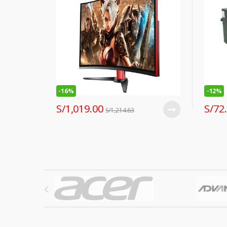
-
16%
-
12%
S/
1,019.00
S/
72
S/
1,214.63
B
r
a