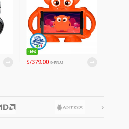
-
16%
S/
379.00
S/
453.81