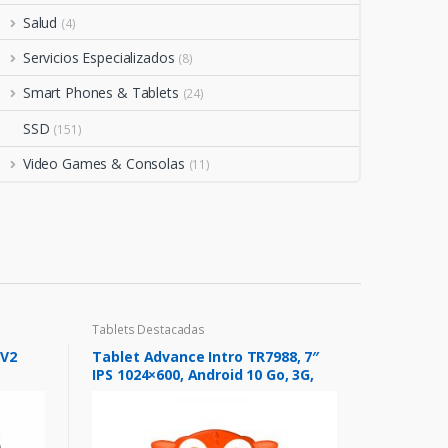
Salud
(4)
Servicios Especializados
(8)
Smart Phones & Tablets
(24)
SSD
(151)
Video Games & Consolas
(11)
Tablets Destacadas
 V2
Tablet Advance Intro TR7988, 7″
IPS 1024×600, Android 10 Go, 3G,
Dual SIM, 16GB, RAM 1GB.