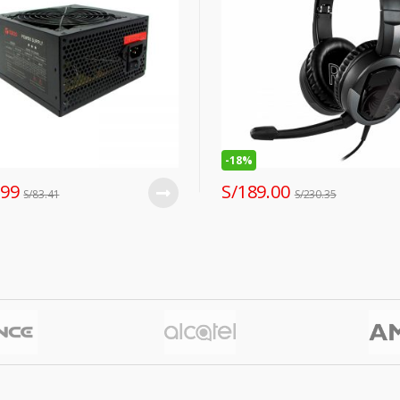
-
18%
.99
S/
189.00
S/
83.41
S/
230.35