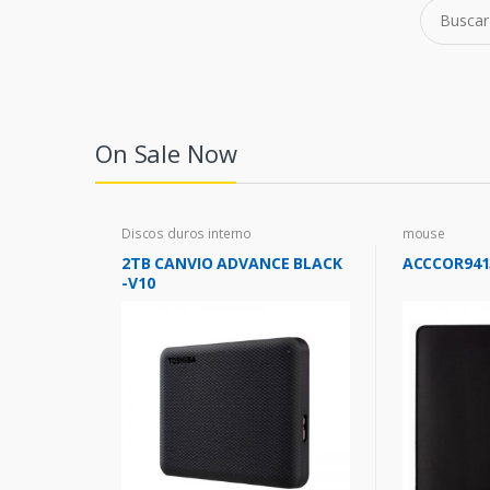
Buscar
por:
On Sale Now
Discos duros interno
mouse
2TB CANVIO ADVANCE BLACK
ACCCOR941
-V10