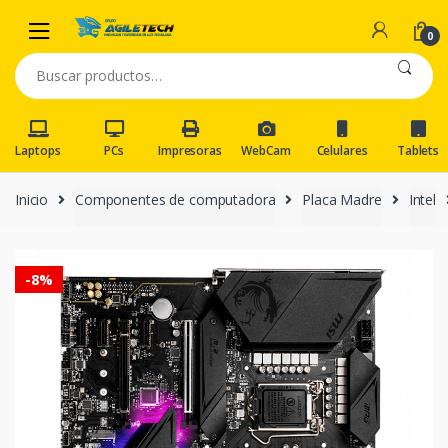
Skip
Skip
to
to
0
navigation
content
Buscar
por:
Laptops
PCs
Impresoras
WebCam
Celulares
Tablets
Inicio
Componentes de computadora
Placa Madre
Intel
-
8%