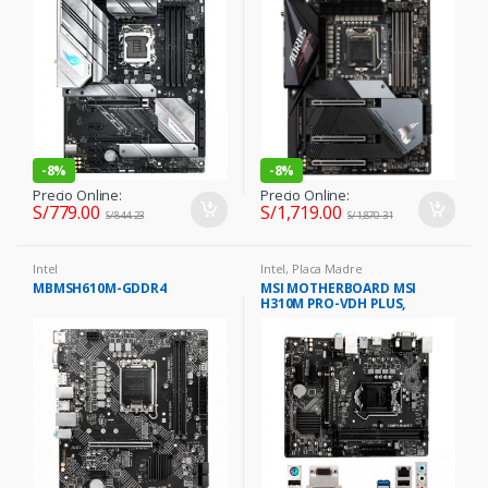
LAN, WiFi+BT 5.0
-
8%
-
8%
Precio Online:
Precio Online:
S/
779.00
S/
1,719.00
S/
844.23
S/
1,870.31
Intel
Intel
,
Placa Madre
MBMSH610M-GDDR4
MSI MOTHERBOARD MSI
H310M PRO-VDH PLUS,
LGA1151, H310, DDR4, SATA
6.0, USB 3.1, SN/VD/NW.