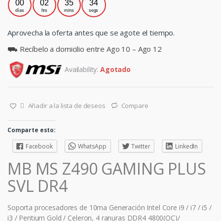
00
02
35
34
días
hrs
mins
segs
Aprovecha la oferta antes que se agote el tiempo.
⛟ Recíbelo a domicilio entre Ago 10 – Ago 12
Availability:
Agotado
Añadir a la lista de deseos
Compare
Comparte esto:
Facebook
WhatsApp
Twitter
LinkedIn
MB MS Z490 GAMING PLUS
SVL DR4
Soporta procesadores de 10ma Generación Intel Core i9 / i7 / i5 /
i3 / Pentium Gold / Celeron, 4 ranuras DDR4 4800(OC)/