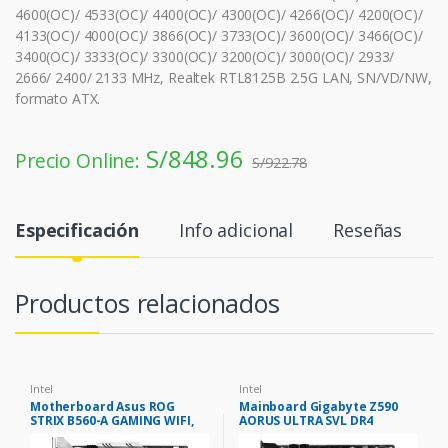
4600(OC)/ 4533(OC)/ 4400(OC)/ 4300(OC)/ 4266(OC)/ 4200(OC)/
4133(OC)/ 4000(OC)/ 3866(OC)/ 3733(OC)/ 3600(OC)/ 3466(OC)/
3400(OC)/ 3333(OC)/ 3300(OC)/ 3200(OC)/ 3000(OC)/ 2933/
2666/ 2400/ 2133 MHz, Realtek RTL8125B 2.5G LAN, SN/VD/NW,
formato ATX.
S/
848.96
Precio Online:
S/
922.78
Especificación
Info adicional
Reseñas
Productos relacionados
Intel
Intel
Motherboard Asus ROG
Mainboard Gigabyte Z590
STRIX B560-A GAMING WIFI,
AORUS ULTRA SVL DR4
Intel B560, LGA1200, DDR4,