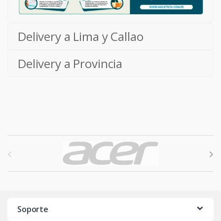
Delivery a Lima y Callao
Delivery a Provincia
B
r
a
n
Soporte