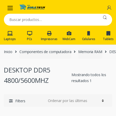
Skip
Skip
to
to
navigation
content
Buscar
por:
Laptops
PCs
Impresoras
WebCam
Celulares
Tablets
Inicio
Componentes de computadora
Memoria RAM
DES
DESKTOP DDR5
Mostrando todos los
4800/5600MHZ
resultados 1
Filters