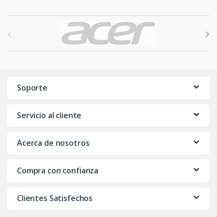
B
r
a
n
Soporte
d
Servicio al cliente
s
C
Acerca de nosotros
a
Compra con confianza
r
o
Clientes Satisfechos