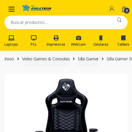
Skip
Skip
to
to
0
navigation
content
Buscar
por:
Laptops
PCs
Impresoras
WebCam
Celulares
Tablets
Inicio
Video Games & Consolas
Silla Gamer
Silla Gamer