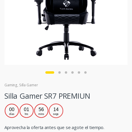
Gaming
,
Silla Gamer
Silla Gamer SR7 PREMIUN
00
01
56
13
días
hrs
mins
segs
Aprovecha la oferta antes que se agote el tiempo.