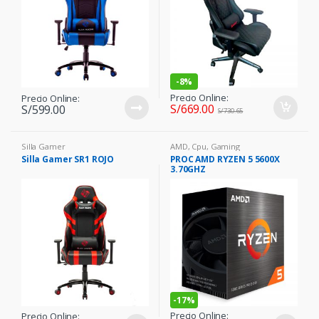
-
8%
Precio Online:
Precio Online:
S/
669.00
S/
599.00
S/
730.65
Silla Gamer
AMD
,
Cpu
,
Gaming
Silla Gamer SR1 ROJO
PROC AMD RYZEN 5 5600X
3.70GHZ
-
17%
Precio Online:
Precio Online: