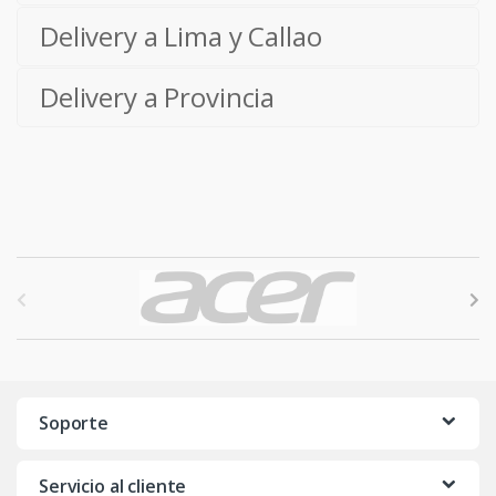
Delivery a Lima y Callao
Delivery a Provincia
B
r
a
n
Soporte
d
Servicio al cliente