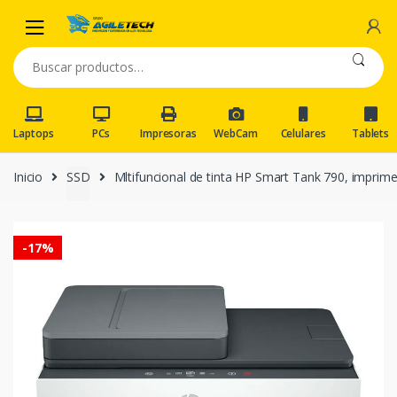
Skip
Skip
to
to
navigation
content
Buscar
por:
Laptops
PCs
Impresoras
WebCam
Celulares
Tablets
Inicio
SSD
Mltifuncional de tinta HP Smart Tank 790, imprim
-
17%