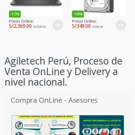
-
17%
-
15%
Precio Online:
Precio Online:
S/
2,369.00
S/
349.00
S/
2,849.73
S/
408.43
Agiletech Perú, Proceso de
Venta OnLine y Delivery a
nivel nacional.
Compra OnLine - Asesores