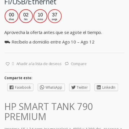
Fi/USB/Ethernet
00
02
10
36
días
hrs
mins
segs
Aprovecha la oferta antes que se agote el tiempo.
⛟ Recíbelo a domicilio entre Ago 10 – Ago 12
Añadir a la lista de deseos
Compare
Comparte esto:
Facebook
WhatsApp
Twitter
LinkedIn
HP SMART TANK 790
PREMIUM