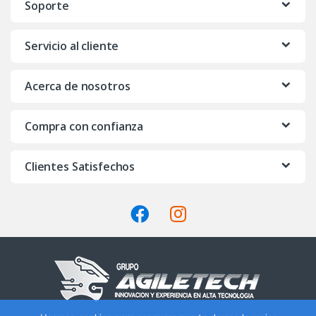
Soporte
d
Servicio al cliente
s
C
Acerca de nosotros
a
Compra con confianza
r
o
Clientes Satisfechos
u
s
e
l