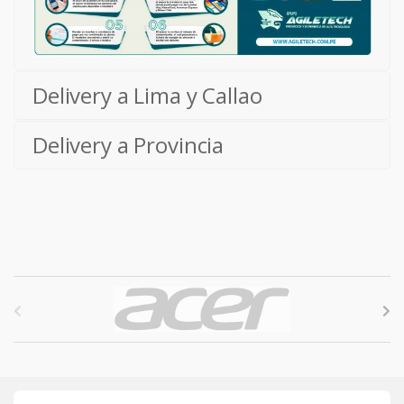
Delivery a Lima y Callao
Delivery a Provincia
B
r
a
n