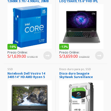
12600K 3.70 / 4.90GHz, 20MB
LOQ 15IAX9, 15.6″ FHD IPS,
Caché L3, LGA1700, 125W, 10
Core i5-12450HX hasta
nm.
4.4GHz, 16GB DDR5
-
16%
-
13%
Precio Online:
Precio Online:
S/
1,639.00
S/
3,659.00
S/
1,962.10
S/
4,204.32
SSD
Disco duro para pc
,
SSD
Notebook Dell Vostro 14
Disco duro Seagate
3405 14″ HD AMD Ryzen 5
SkyHawk Surveillance
3450U 2.1 / 3.5 GHz 8GB DDR4
ST2000VX015, 2TB, SATA 6.0
256GB SSD M.2
Gbps, 3.5″