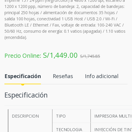
Imprime 15 / 24 ppm (negro/color) a 4800 x 1200 dpi, escaneo a
1200 x 1200 ppp, número de bandeja: 2, capacidad de bandejas:
principal 250 hojas / alimentación de documentos 35 hojas /
salida 100 hojas, conectividad 1 USB Host / USB 2.0 / Wi-Fi /
Bluetooth LE / Ethernet / Fax, voltaje de entrada: 100-240 VAC /
50/60 Hz, consumo de energía: 0.1 vatios (apagada) / 1.10 vatios
(encendida).
S/
1,449.00
Precio Online:
S/
1,745.85
Especificación
Reseñas
Info adicional
Especificación
DESCRIPCION
TIPO
IMPRESORA MULT
TECNOLOGIA
INYECCIÓN DE TIN