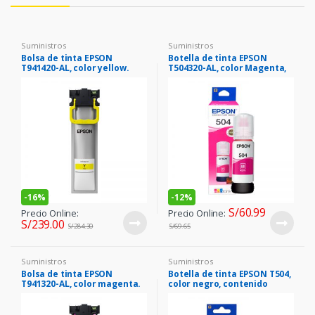
Suministros
Suministros
Bolsa de tinta EPSON
Botella de tinta EPSON
T941420-AL, color yellow.
T504320-AL, color Magenta,
contenido 70ml.
-
16%
-
12%
S/
60.99
Precio Online:
Precio Online:
S/
239.00
S/
284.30
S/
69.65
Suministros
Suministros
Bolsa de tinta EPSON
Botella de tinta EPSON T504,
T941320-AL, color magenta.
color negro, contenido
127ml, para impresoras
EPSON L4160.