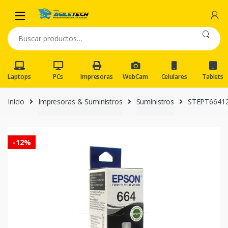
Skip
Skip
to
to
navigation
content
Buscar
por:
Laptops
PCs
Impresoras
WebCam
Celulares
Tablets
Inicio
Impresoras & Suministros
Suministros
STEPT6641
-
12%