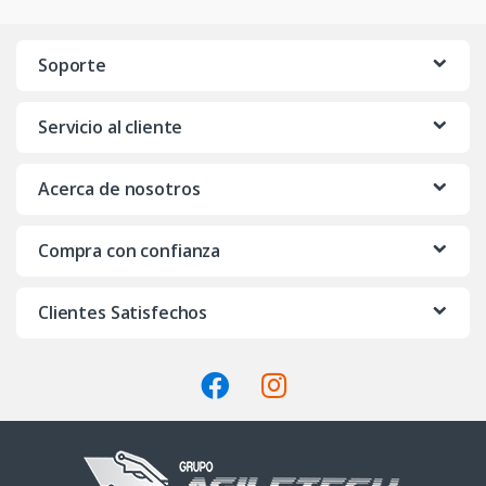
a
n
Soporte
d
Servicio al cliente
s
C
Acerca de nosotros
a
Compra con confianza
r
o
Clientes Satisfechos
u
s
e