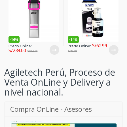
-
16%
-
14%
S/
62.99
Precio Online:
Precio Online:
S/
239.00
S/
284.30
S/
72.99
Agiletech Perú, Proceso de
Venta OnLine y Delivery a
nivel nacional.
Compra OnLine - Asesores