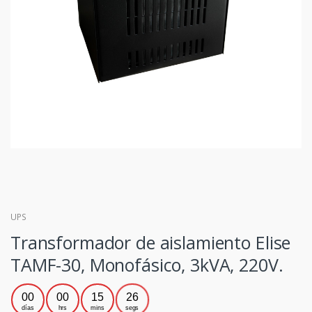
UPS
Transformador de aislamiento Elise
TAMF-30, Monofásico, 3kVA, 220V.
00
00
15
25
días
hrs
mins
segs