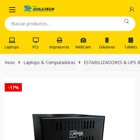
Skip
Skip
to
to
navigation
content
Buscar
por:
Laptops
PCs
Impresoras
WebCam
Celulares
Tablets
Inicio
Laptops & Computadoras
ESTABILIZADORES & UPS 
-
17%