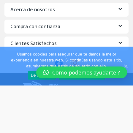
C
Acerca de nosotros
a
Compra con confianza
r
o
Clientes Satisfechos
u
Usamos cookies para asegurar que te damos la mejor
experiencia en nuestra web. Si continúas usando este sitio,
s
asumiremos que estás de acuerdo con ello.
Como podemos ayudarte ?
De acuerdo
Política de privacidad
e
l
Tienes consultas. Llámanos
24/7!
Fono Compras (01)701-
2326