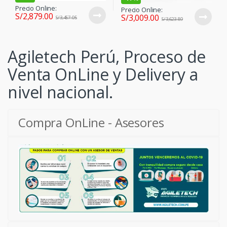
Precio Online:
Precio Online:
S/
2,879.00
S/
3,009.00
S/
3,457.05
S/
3,623.89
Agiletech Perú, Proceso de
Venta OnLine y Delivery a
nivel nacional.
Compra OnLine - Asesores