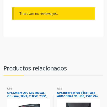
There are no reviews yet.
Productos relacionados
UPS
UPS
UPS Smart APC SRC3000XLI,
UPS Interactivo Elise Fase,
On-Line, 3kVA, 2.1kW, 230V,
AUR-1500-LCD-USB, 1500 VA /
DB-9 RS-232, SmartSlot, 4U.
900 W, Puerto inteligente
USB-HID.