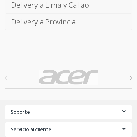
Delivery a Lima y Callao
Delivery a Provincia
B
r
a
n
Soporte
d
Servicio al cliente
s