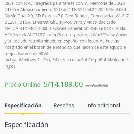
285H con NPU integrada para tareas con IA, Memoria de 32GB
DDR5 y Almacenamiento SSD de 1TB SSD M.2 2280 PCIe 4.0×4
NVMe Opal 2.0, SD Express 7.0 Card Reader, Conectividad Wi-Fi 7
BE201, BT5.4, Ethernet GbE (RJ-45), vPro y Video dedicado
NVIDIA RTX PRO 1000 Blackwell Generation 8GB GDDR7, Audio
HD/Realtek ALC3287 codec/Stereo speakers 2W x2/Dolby Audio
y un teclado retroiluminado en español con lector de huellas
integrado en el boton de encendido que hacen de este equipo el
mejor. Bateria de 90Wh.
Incluye Windows 11 Pro, 64-bits en español / español Mexicano /
Ingles.
S/
14,189.00
Precio Online:
S/
17,380.02
Especificación
Reseñas
Info adicional
Especificación