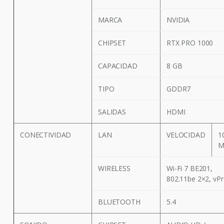
MARCA
NVIDIA
CHIPSET
RTX PRO 1000
CAPACIDAD
8 GB
TIPO
GDDR7
SALIDAS
HDMI
CONECTIVIDAD
LAN
VELOCIDAD
1
M
WIRELESS
Wi-Fi 7 BE201,
802.11be 2×2, vP
BLUETOOTH
5.4