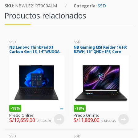
SKU:
NBWLE21RT000ALM
Categoría:
SSD
Productos relacionados
SSD
SSD
NB Lenovo ThinkPad X1
NB Gaming MSI Raider 16 HX
Carbon Gen 13, 14″ WUXGA
B2WH, 16″ QHD+ IPS, Core
IPS Core Ultra 7 255U 5.2GHz,
Ultra 9 275HX hasta 5.4GHz,
32GB LPDDR5x
16GB DDR5
-
18%
-
18%
Precio Online:
Precio Online:
S/
12,659.00
S/
11,869.00
S/
15,509.91
S/
14,537.45
SSD
SSD