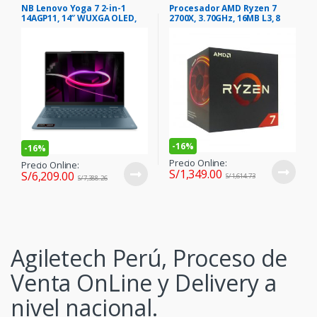
NB Lenovo Yoga 7 2-in-1
Procesador AMD Ryzen 7
14AGP11, 14″ WUXGA OLED,
2700X, 3.70GHz, 16MB L3, 8
AMD Ryzen AI 7 445 4.6GHz,
Core, AM4, 12nm, 105W.
32GB LPDDR5X
-
16%
-
16%
Precio Online:
Precio Online:
S/
1,349.00
S/
6,209.00
S/
1,614.73
S/
7,388.26
Agiletech Perú, Proceso de
Venta OnLine y Delivery a
nivel nacional.