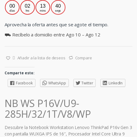
00
02
13
40
días
hrs
mins
segs
Aprovecha la oferta antes que se agote el tiempo.
⛟ Recíbelo a domicilio entre Ago 10 – Ago 12
Añadir a la lista de deseos
Compare
Comparte esto:
Facebook
WhatsApp
Twitter
LinkedIn
NB WS P16V/U9-
285H/32/1T/V8/WP
Descubre la Notebook Workstation Lenovo ThinkPad P16v Gen 3
con pantalla WUXGA IPS de 16″, Procesador Intel Core Ultra 9