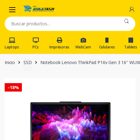
Skip
Skip
to
to
navigation
content
Buscar
por:
Laptops
PCs
Impresoras
WebCam
Celulares
Tablets
Inicio
SSD
Notebook Lenovo ThinkPad P16v Gen 3 16″ WUXG
-
18%