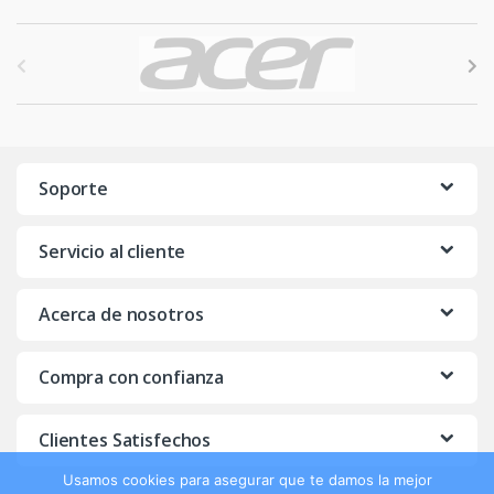
B
r
a
n
Soporte
d
Servicio al cliente
s
C
Acerca de nosotros
a
Compra con confianza
r
o
Clientes Satisfechos
u
Usamos cookies para asegurar que te damos la mejor