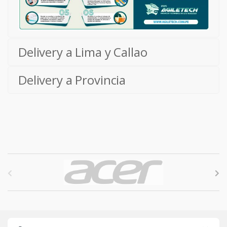
Delivery a Lima y Callao
Delivery a Provincia
B
r
a
n