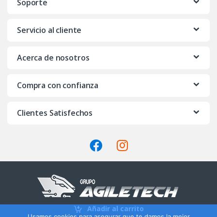
Soporte
d
Servicio al cliente
s
C
Acerca de nosotros
a
Compra con confianza
r
o
Clientes Satisfechos
u
s
e
l
Añadir al carrito
Usamos cookies para asegurar que te damos la mejor