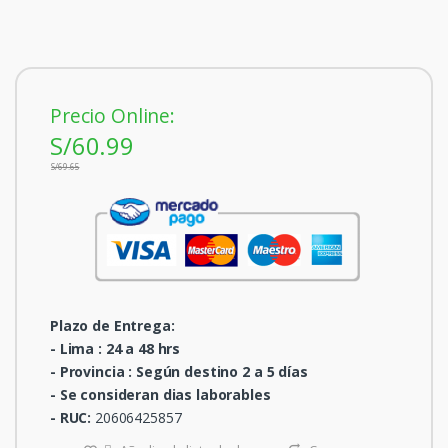
Precio Online:
S/
60.99
S/
69.65
Plazo de Entrega:
- Lima : 24 a 48 hrs
- Provincia : Según destino 2 a 5 días
- Se consideran dias laborables
-
RUC:
20606425857