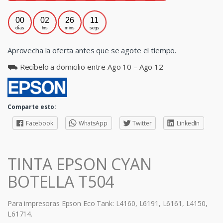
00
02
26
10
días
hrs
mins
segs
Aprovecha la oferta antes que se agote el tiempo.
⛟ Recíbelo a domicilio entre Ago 10 – Ago 12
Comparte esto:
Facebook
WhatsApp
Twitter
LinkedIn
TINTA EPSON CYAN
BOTELLA T504
Para impresoras Epson Eco Tank: L4160, L6191, L6161, L4150,
L61714.