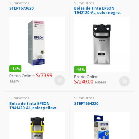
Suministros
Suministros
STEPT673620
Bolsa de tinta EPSON
T942120-AL, color negro.
-
14%
-
16%
S/
73.99
Precio Online:
Precio Online:
S/
249.00
S/
85.74
S/
295.64
Suministros
Suministros
Bolsa de tinta EPSON
STEPT664220
T941420-AL, color yellow.