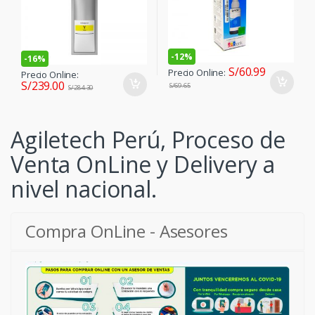
-
12%
-
16%
S/
60.99
Precio Online:
Precio Online:
S/
239.00
S/
69.65
S/
284.30
Agiletech Perú, Proceso de
Venta OnLine y Delivery a
nivel nacional.
Compra OnLine - Asesores