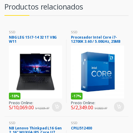
Productos relacionados
SSD
SSD
NBG LEG 15 I7-14 32 1T V8G
Procesador Intel Core i7-
W11
12700K 3.60 / 5.00GHz, 25MB
Caché L3, LGA1700, 125W, 10
nm.
-
18%
-
17%
Precio Online:
Precio Online:
S/
10,069.00
S/
2,349.00
S/
12,325.37
S/
2,822.37
SSD
SSD
NB Lenovo Thinkpad L16 Gen
CPILI512400
2, 16″ WUXGA IPS, Core U7