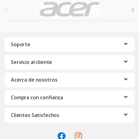
B
r
a
n
Soporte
d
Servicio al cliente
s
C
Acerca de nosotros
a
Compra con confianza
r
o
Clientes Satisfechos
u