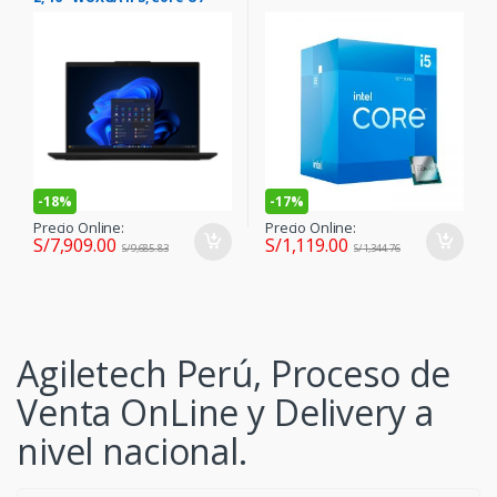
225U 5.2GHZ, 60HZ, 16GB
DDR5-5600MHZ
-
18%
-
17%
Precio Online:
Precio Online:
S/
7,909.00
S/
1,119.00
S/
9,685.83
S/
1,344.76
Agiletech Perú, Proceso de
Venta OnLine y Delivery a
nivel nacional.