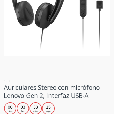
SSD
Auriculares Stereo con micrófono
Lenovo Gen 2, Interfaz USB-A
00
03
33
15
días
hrs
mins
segs