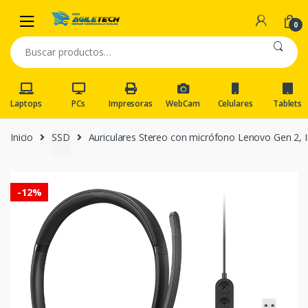
Skip
Skip
to
to
0
navigation
content
Buscar
por:
Laptops
PCs
Impresoras
WebCam
Celulares
Tablets
Inicio
SSD
Auriculares Stereo con micrófono Lenovo Gen 2, 
-
12%