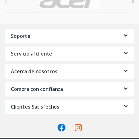
r
a
n
Soporte
d
Servicio al cliente
s
C
Acerca de nosotros
a
Compra con confianza
r
o
Clientes Satisfechos
u
s