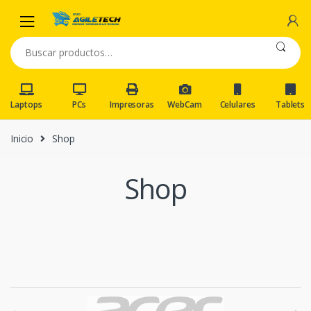
Skip
Skip
to
to
navigation
content
Buscar
por:
Laptops
PCs
Impresoras
WebCam
Celulares
Tablets
Inicio
Shop
Shop
B