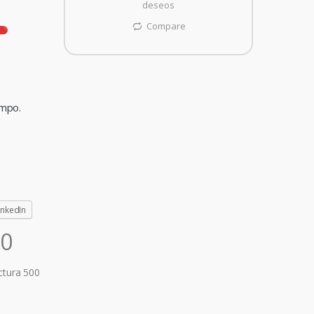
deseos
Compare
empo.
inkedIn
00
ctura 500