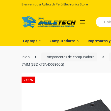
Skip
Skip
Bienvenido a Agiletech Perú Electronics Store
to
to
navigation
content
Search
for:
Laptops
Computadoras
Impresoras y
Inicio
Componentes de computadora
7MM (SSDKTSA400S960G)
-
15%