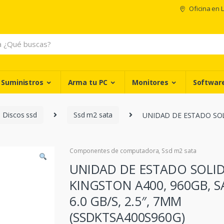
Oficina en 
 Suministros
Arma tu PC
Monitores
Softwar
Discos ssd
Ssd m2 sata
UNIDAD DE ESTADO SOLI
Componentes de computadora
,
Ssd m2 sata
UNIDAD DE ESTADO SOLI
KINGSTON A400, 960GB, S
6.0 GB/S, 2.5″, 7MM
(SSDKTSA400S960G)