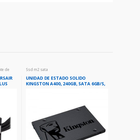
te de
Ssd m2 sata
RSAIR
UNIDAD DE ESTADO SOLIDO
PLUS
KINGSTON A400, 240GB, SATA 6GB/S,
2.5″, 7MM, TLC.