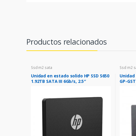
Productos relacionados
Ssd m2 sata
Ssd m2 s
Unidad en estado solido HP SSD S650
Unidad 
1.92TB SATA III 6Gb/s, 2.5″
GP-GST
6.0 Gbp