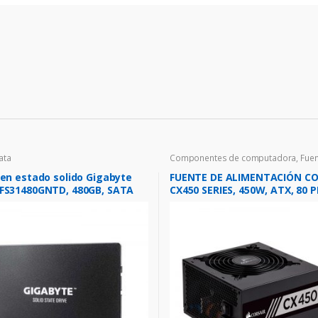
ata
Componentes de computadora
,
Fuen
Poder
,
Gaming
en estado solido Gigabyte
FUENTE DE ALIMENTACIÓN CO
FS31480GNTD, 480GB, SATA
CX450 SERIES, 450W, ATX, 80 
s, 2.5″, 7mm.
BRONZE (PSCORCX450)