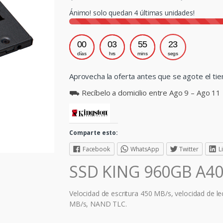
Ánimo! solo quedan
4
últimas unidades!
00
03
55
22
días
hrs
mins
segs
Aprovecha la oferta antes que se agote el ti
⛟ Recíbelo a domicilio entre Ago 9 – Ago 11
Comparte esto:
Facebook
WhatsApp
Twitter
L
SSD KING 960GB A4
Velocidad de escritura 450 MB/s, velocidad de le
MB/s, NAND TLC.