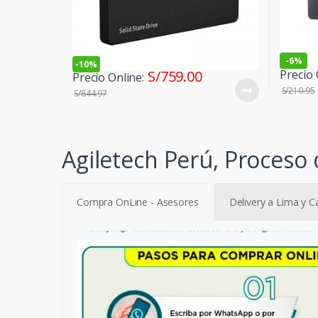
-
6%
-
10%
Precio 
S/
759.00
Precio Online:
S/
210.95
S/
844.97
Agiletech Perú, Proceso 
Compra OnLine - Asesores
Delivery a Lima y C