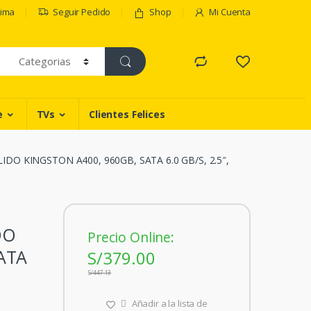
Lima
Seguir Pedido
Shop
Mi Cuenta
e
TVs
Clientes Felices
DO KINGSTON A400, 960GB, SATA 6.0 GB/S, 2.5″,
DO
Precio Online:
ATA
S/
379.00
S/
447.13
Añadir a la lista de