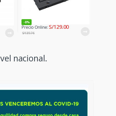
-
8%
S/
129.00
Precio Online:
S/
139.76
vel nacional.