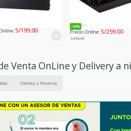
-
16%
S/
199.00
Online:
S/
259.00
Precio Online:
S/
308.98
de Venta OnLine y Delivery a ni
allao
Delivery a Provincia