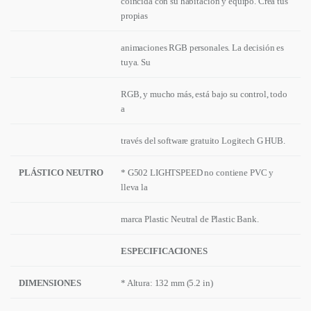
coincida con su habitación y equipo. Crea tus
propias
animaciones RGB personales. La decisión es
tuya. Su
RGB, y mucho más, está bajo su control, todo
a
través del software gratuito Logitech G HUB.
PLÁSTICO NEUTRO
* G502 LIGHTSPEED no contiene PVC y
lleva la
marca Plastic Neutral de Plastic Bank.
ESPECIFICACIONES
DIMENSIONES
* Altura: 132 mm (5.2 in)