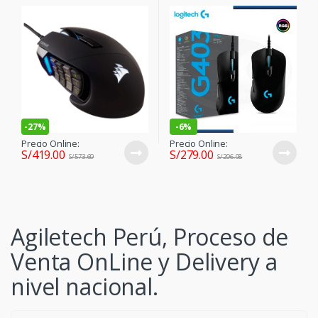
-
27%
-
6%
Precio Online:
Precio Online:
S/
419.00
S/
279.00
S/
573.69
S/
296.98
Agiletech Perú, Proceso de
Venta OnLine y Delivery a
nivel nacional.