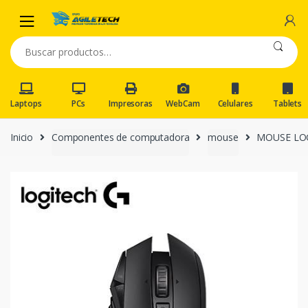
Skip
Skip
to
to
navigation
content
Buscar
por:
Laptops
PCs
Impresoras
WebCam
Celulares
Tablets
Inicio
Componentes de computadora
mouse
MOUSE LOG