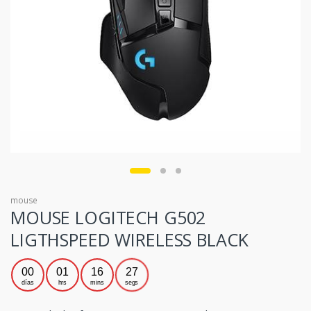
mouse
MOUSE LOGITECH G502
LIGTHSPEED WIRELESS BLACK
00
01
16
26
días
hrs
mins
segs