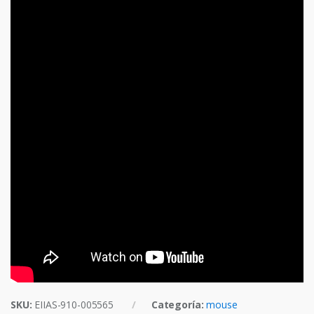
SKU:
EIIAS-910-005565
Categoría:
mouse