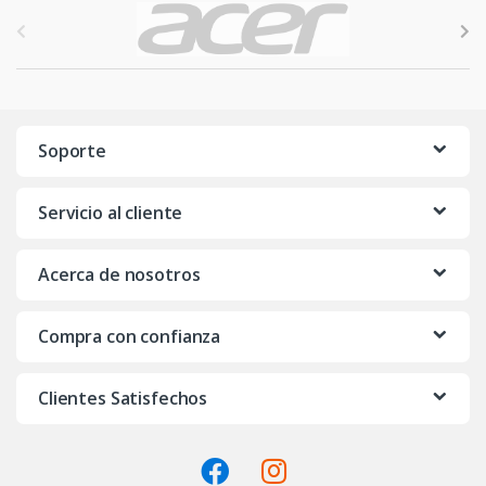
B
r
a
n
Soporte
d
Servicio al cliente
s
C
Acerca de nosotros
a
Compra con confianza
r
o
Clientes Satisfechos
u