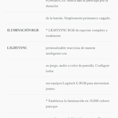
POWERPLAY. Nunca más se preocupe por la
duración
de la batería. Simplemente permanece cargado.
ILUMINACIÓN RGB
* LIGHTSYNC RGB de espectro completo y
totalmente
LIGHTSYNC
personalizable reacciona de manera
inteligente con
su juego, audio o color de pantalla. Configure
todos
sus equipos Logitech G RGB para sincronizar
juntos.
* Establezca la iluminación en 16.8M colores
para que