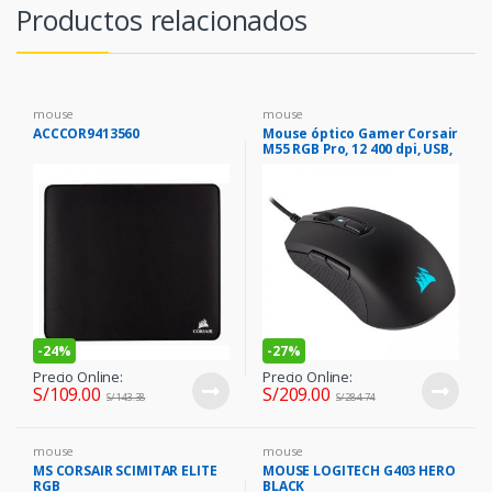
Productos relacionados
mouse
mouse
ACCCOR9413560
Mouse óptico Gamer Corsair
M55 RGB Pro, 12 400 dpi, USB,
8 botones, Negro.
-
24%
-
27%
Precio Online:
Precio Online:
S/
109.00
S/
209.00
S/
143.38
S/
284.74
mouse
mouse
MS CORSAIR SCIMITAR ELITE
MOUSE LOGITECH G403 HERO
RGB
BLACK