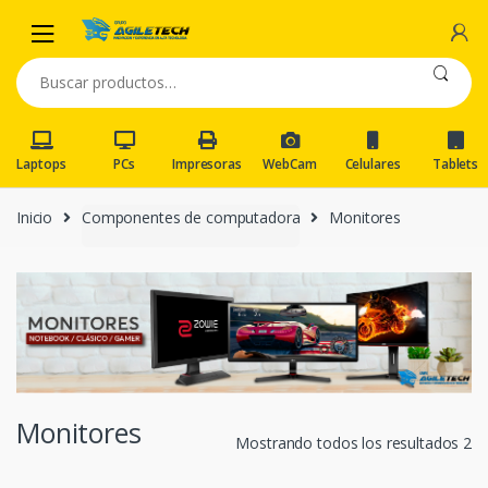
Skip
Skip
to
to
navigation
content
Buscar
por:
Laptops
PCs
Impresoras
WebCam
Celulares
Tablets
Inicio
Componentes de computadora
Monitores
Monitores
Mostrando todos los resultados 2