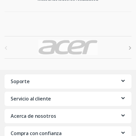
B
r
a
n
Soporte
d
Servicio al cliente
s
C
Acerca de nosotros
a
Compra con confianza