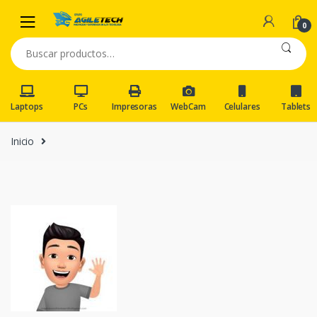
Skip
Skip
to
to
0
navigation
content
Buscar
por:
Laptops
PCs
Impresoras
WebCam
Celulares
Tablets
Inicio