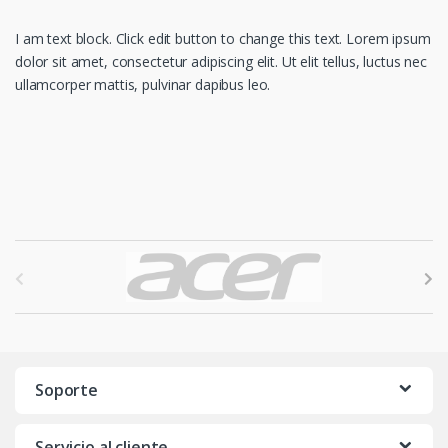
I am text block. Click edit button to change this text. Lorem ipsum
dolor sit amet, consectetur adipiscing elit. Ut elit tellus, luctus nec
ullamcorper mattis, pulvinar dapibus leo.
B
r
a
n
Soporte
d
Servicio al cliente